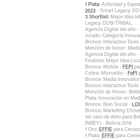
1 Plata:
Actividad y Expos
2023
- Smart Legacy. D
3 Shortlist:
Mejor Idea In
Legacy. DDB/TRIBAL.
Agencia Digital del año -
Jurado: Categoría Innova
Bronce: Interactive Tools
Mención de honor: Medi
Agencia Digital del año -
Finalista: Mejor Idea Loc
Bronce: Mobile -
FEPI
pa
Cobre: Micrositio -
FePI
p
Bronce: Media Innovatio
Bronce: Interactive Tools
Mención de Honor: Bette
Plata: Innovación en Med
Bronce: Bien Social -
LO
Bronce: Marketing Eficie
1er caso de éxito para Bo
INBEV) - Bolivia 2018
1 Oro:
EFFIE
para Cervez
1 Plata:
EFFIE
para Cerve