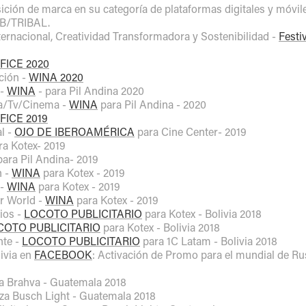
ición de marca en su categoría de plataformas digitales y móvil
DB/TRIBAL.
ternacional, Creatividad Transformadora y Sostenibilidad -
Festi
FICE 2020
ción -
WINA 2020
 -
WINA
- para Pil Andina 2020
a/Tv/Cinema -
WINA
para Pil Andina - 2020
FICE 2019
al -
OJO DE IBEROAMÉRICA
para Cine Center- 2019
ra Kotex- 2019
ara Pil Andina- 2019
n -
WINA
para Kotex - 2019
 -
WINA
para Kotex - 2019
r World -
WINA
para Kotex - 2019
ios -
LOCOTO PUBLICITARIO
para Kotex - Bolivia 2018
COTO PUBLICITARIO
para Kotex - Bolivia 2018
nte -
LOCOTO PUBLICITARIO
para 1C Latam - Bolivia 2018
livia en
FACEBOOK
: Activación de Promo para el mundial de R
a Brahva - Guatemala 2018
za Busch Light - Guatemala 2018