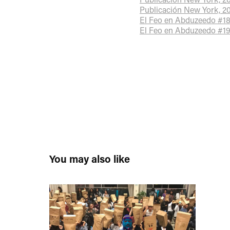
Publicación New York, 2
El Feo en Abduzeedo #1
El Feo en Abduzeedo #1
You may also like