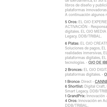
de Iberoamérica, El Sol 
libros de diseño y publi
plataformas innovadoras
A continuación algunos 
5 Oros:
EL OJO EXPERI
ACTIVACIÓN - Responsabi
digitales. EL OJO MEDIA 
Legacy. DDB/TRIBAL.
6 Platas:
EL OJO CREATIV
Soluciones de pagos, EL
realidades inmersivas,
plataformas digitales,
tecnologías.
-
OJO DE I
2 Bronces:
EL OJO DIGITA
plataformas digitales.
-
O
1 Bronce:
Direct -
CANNE
6 Shortlist:
Digital Craft
Smart Legacy. DDB/TRI
1 GrandPrix:
Innovación 
4 Oros:
Innovación en Act
DDB/TRIBAL.