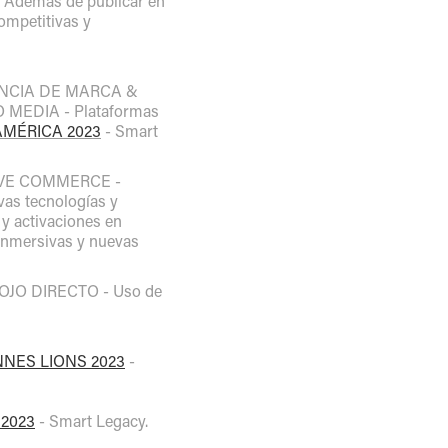
) Además de publicar en
ompetitivas y
IENCIA DE MARCA &
O MEDIA - Plataformas
AMÉRICA 2023
- Smart
ATIVE COMMERCE -
as tecnologías y
 activaciones en
nmersivas y nuevas
L OJO DIRECTO - Uso de
NES LIONS 2023
-
 2023
- Smart Legacy.