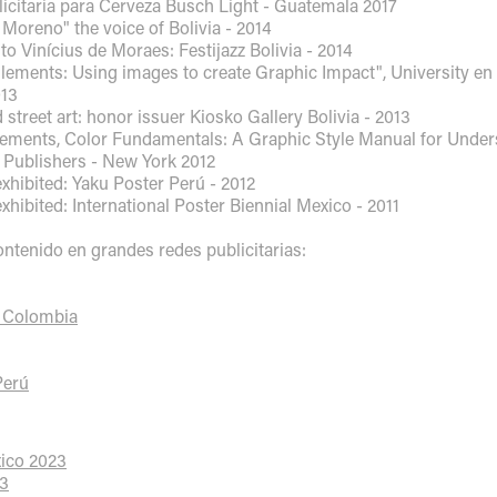
citaria para Cerveza Busch Light - Guatemala 2017
oreno"​ the voice of Bolivia - 2014
to Vinícius de Moraes: Festijazz Bolivia - 2014
lements: Using images to create Graphic Impact", University e
013
d street art: honor issuer Kiosko Gallery Bolivia - 2013
lements, Color Fundamentals: A Graphic Style Manual for Unde
 Publishers - New York 2012
xhibited: Yaku Poster Perú - 2012
xhibited: International Poster Biennial Mexico - 2011
ntenido en grandes redes publicitarias:
, Colombia
Perú
xico 2023
23