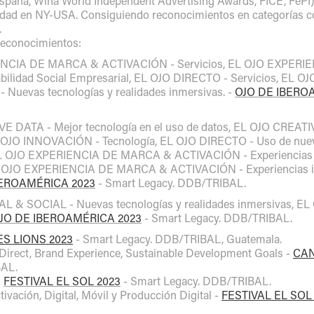
España, Wina World Independent Advertising Awards, FICE, FePI
cidad en NY-USA. Consiguiendo reconocimientos en categorías c
.
reconocimientos:
ENCIA DE MARCA & ACTIVACIÓN
- Servicios, EL OJO EXPER
lidad Social Empresarial, EL OJO DIRECTO - Servicios, EL OJ
- Nuevas tecnologías y realidades inmersivas. -
OJO DE IBERO
E DATA - Mejor tecnología en el uso de datos, EL OJO CRE
 OJO INNOVACIÓN - Tecnología, EL OJO DIRECTO - Uso de nuev
 EL OJO EXPERIENCIA DE MARCA & ACTIVACIÓN - Experiencias y
 EL OJO EXPERIENCIA DE MARCA & ACTIVACIÓN - Experiencias i
BEROAMÉRICA 2023
- Smart Legacy. DDB/TRIBAL.
L & SOCIAL - Nuevas tecnologías y realidades inmersivas, E
JO DE IBEROAMÉRICA 2023
- Smart Legacy. DDB/TRIBAL.
S LIONS 2023
- Smart Legacy. DDB/TRIBAL, Guatemala.
, Direct, Brand Experience, Sustainable Development Goals -
CAN
BAL.
-
FESTIVAL EL SOL 2023
- Smart Legacy. DDB/TRIBAL.
ivación, Digital, Móvil y Producción Digital -
FESTIVAL EL SOL