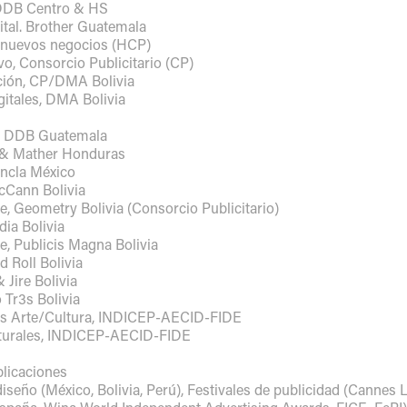
 DDB Centro & HS
gital. Brother Guatemala
y nuevos negocios (HCP)
vo, Consorcio Publicitario (CP)
ación, CP/DMA Bolivia
igitales, DMA Bolivia
ier DDB Guatemala
y & Mather Honduras
Ancla México
McCann Bolivia
te, Geometry Bolivia (Consorcio Publicitario)
dia Bolivia
te, Publicis Magna Bolivia
d Roll Bolivia
 Jire Bolivia
 Tr3s Bolivia
os Arte/Cultura, INDICEP-AECID-FIDE
lturales, INDICEP-AECID-FIDE
blicaciones
diseño (México, Bolivia, Perú), Festivales de publicidad (Cannes 