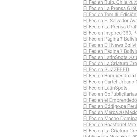
El Feo en Bulb, Chile 202
El Feo en La Prensa Gráf
El Feo en Tomilli-Edición
El Feo en El Salvador Av
El Feo en La Prensa Gráf
El Feo en Inspired 360, 
El Feo en Página 7 Bolivi
El Feo en Eii News Bolivi
El Feo en Página 7 Bolivi
El Feo en LatinSpots 201
El Feo en La Criatura Cr
El Feo en BUZZFEED
El Feo en Rompiendo la 
El Feo en Cartel Urbano
El Feo en LatinSpots
El Feo en CoPublicitaria
El Feo en el Emprendedo
El Feo en Código.pe Per
El Feo en Merca.20 Méxi
El Feo en Macho Domina
El Feo en Roastbrief Méx
El Feo en La Criatura Cr
Publicación New York, 2