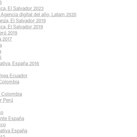
3
ica, El Salvador 2023
 Agencia digital del año, Latam 2020
anza, El Salvador 2019
ica, El Salvador 2019
Perú 2019
a 2017
a
a
6
eativa, España 2016
línea Ecuador
 Colombia
s Colombia
r Perú
ú
co
nte España
ico
eativa España
012