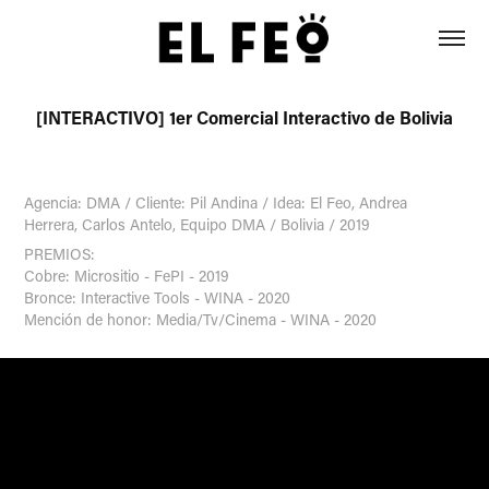
[INTERACTIVO] 1er Comercial Interactivo de Bolivia
Agencia: DMA / Cliente: Pil Andina / Idea: El Feo, Andrea
Herrera, Carlos Antelo, Equipo DMA / Bolivia / 2019
PREMIOS:
Cobre: Micrositio - FePI - 2019
Bronce: Interactive Tools - WINA - 2020
Mención de honor: Media/Tv/Cinema - WINA - 2020